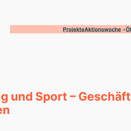
Projekte
Aktionswoche
Öf
ung und Sport – Geschäf
en