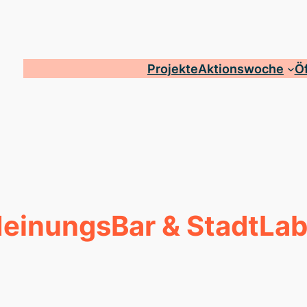
Projekte
Aktionswoche
Öf
MeinungsBar & StadtLa