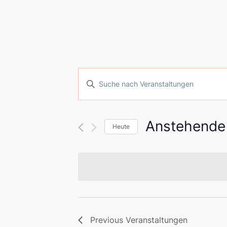
Veranstaltunge
Bitte
Schlüsselwort
Suche
eingeben.
Suche
und
Anstehende
Heute
nach
Select
Ansichten,
Veranstaltungen
date.
Schlüsselwort.
Navigation
Previous
Veranstaltungen